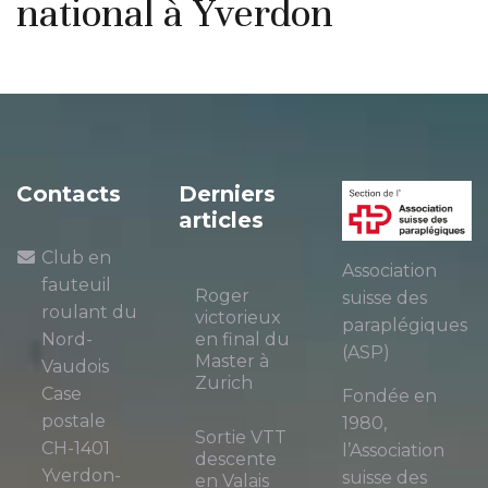
national à Yverdon
Contacts
Derniers
articles
Club en
Association
fauteuil
Roger
suisse des
roulant du
victorieux
paraplégiques
Nord-
en final du
(ASP)
Master à
Vaudois
Zurich
Case
Fondée en
postale
1980,
Sortie VTT
CH-1401
l’Association
descente
Yverdon-
suisse des
en Valais