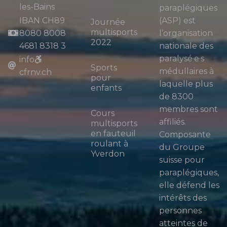
les-Bains
paraplégiques
IBAN CH89
(ASP) est
Journée
multisports
8080 8008
l’organisation
2022
4681 8318 3
nationale des
paralysé·e·s
info
Sports
médullaires à
cfrnv.ch
pour
laquelle plus
enfants
de 8300
membres sont
Cours
affiliés.
multisports
en fauteuil
Composante
roulant à
du Groupe
Yverdon
suisse pour
paraplégiques,
elle défend les
intérêts des
personnes
atteintes de