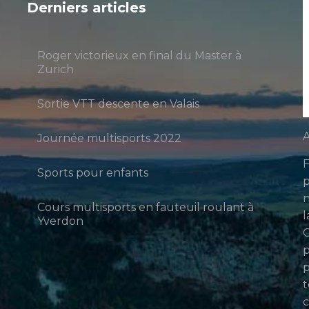
Derniers articles
Roger victorieux en final du Master à
Zurich
Sortie VTT descente en Valais
A
Journée multisports 2022
F
Sports pour enfants
p
n
Cours multisports en fauteuil roulant à
l
Yverdon
p
p
t
c