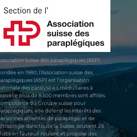
ssociation suisse des paraplégiques (ASP)
ondée en 1980, l’Association suisse des
araplégiques (ASP) est l’organisation
ationale des paralysé·e·s médullaires à
aquelle plus de 8300 membres sont affiliés.
Composante du Groupe suisse pour
araplégiques, elle défend les intérêts des
ersonnes atteintes de paraplégie et de
étraplégie dans toute la Suisse, soutient 26
lubs en fauteuil roulant et propose des