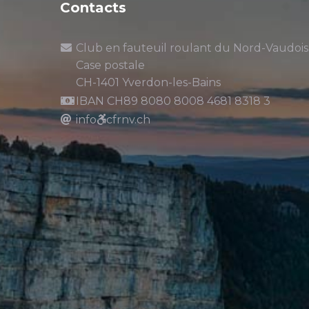
Contacts
Club en fauteuil roulant du Nord-Vaudois
Case postale
CH-1401 Yverdon-les-Bains
IBAN CH89 8080 8008 4681 8318 3
info
cfrnv.ch