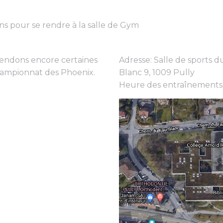
ons pour se rendre à la salle de Gym
tendons encore certaines
Adresse: Salle de sports
championnat des Phoenix.
Blanc 9, 1009 Pully
Heure des entraînements: