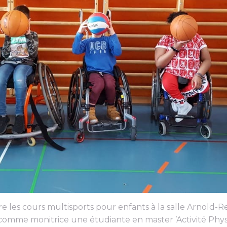
re les cours multisports pour enfants à la salle Arnold-
r comme monitrice une étudiante en master ’Activité Phys