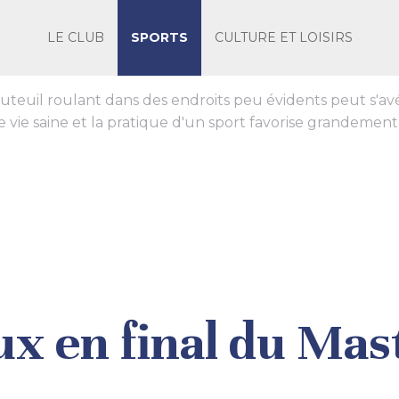
LE CLUB
SPORTS
CULTURE ET LOISIRS
euil roulant dans des endroits peu évidents peut s'avér
 vie saine et la pratique d'un sport favorise grandement 
ux en final du Mas