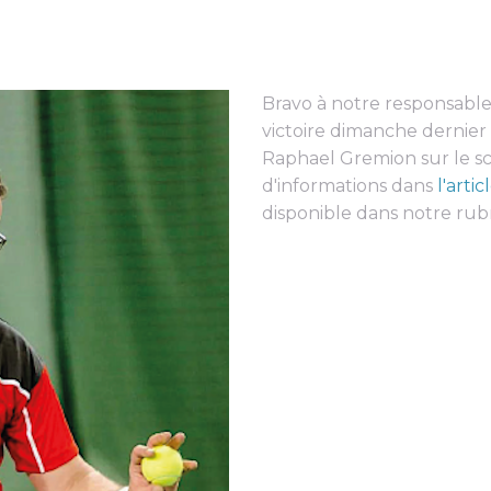
Bravo à notre responsable
victoire dimanche dernier 
Raphael Gremion sur le sc
d'informations dans
l'arti
disponible dans notre ru