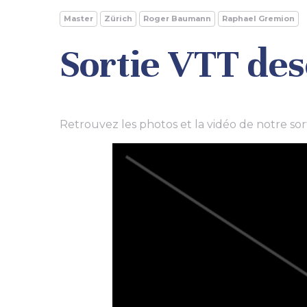
Master
Zürich
Roger Baumann
Raphael Gremion
Sortie VTT des
Retrouvez les photos et la vidéo de notre so