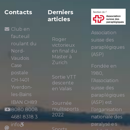
Contacts
Derniers
articles
Club en
Association
fauteuil
Roger
suisse des
roulant du
victorieux
paraplégiques
Nord-
en final du
(ASP)
Master à
Vaudois
Zurich
Case
Fondée en
postale
1980,
Sortie VTT
CH-1401
l’Association
descente
Yverdon-
suisse des
en Valais
les-Bains
paraplégiques
IBAN CH89
(ASP) est
Journée
multisports
8080 8008
l’organisation
2022
4681 8318 3
nationale des
paralysé·e·s
info
Sports