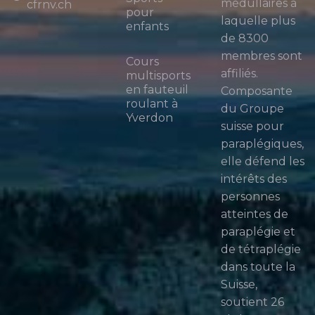
médullaires à
cfrnv.ch
pour
laquelle plus
enfants
de 8300
membres sont
Cours
affiliés.
multisports
en fauteuil
Composante
roulant à
du Groupe
Yverdon
suisse pour
paraplégiques,
elle défend les
intérêts des
personnes
atteintes de
paraplégie et
de tétraplégie
dans toute la
Suisse,
soutient 26