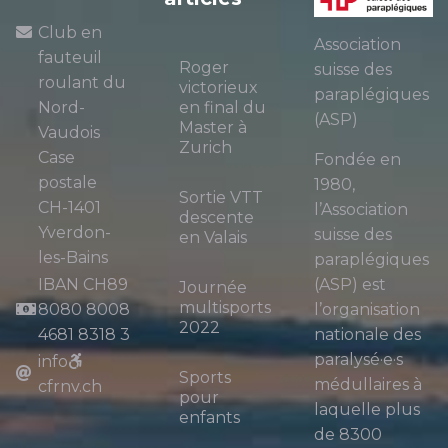
Club en
Association
fauteuil
Roger
suisse des
roulant du
victorieux
paraplégiques
Nord-
en final du
(ASP)
Master à
Vaudois
Zurich
Case
Fondée en
postale
1980,
Sortie VTT
CH-1401
l’Association
descente
Yverdon-
suisse des
en Valais
les-Bains
paraplégiques
IBAN CH89
(ASP) est
Journée
multisports
8080 8008
l’organisation
2022
4681 8318 3
nationale des
paralysé·e·s
info
Sports
médullaires à
cfrnv.ch
pour
laquelle plus
enfants
de 8300