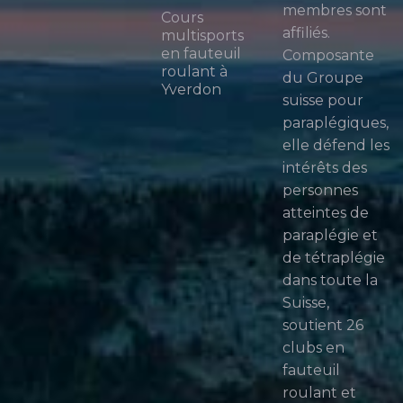
membres sont
Cours
affiliés.
multisports
en fauteuil
Composante
roulant à
du Groupe
Yverdon
suisse pour
paraplégiques,
elle défend les
intérêts des
personnes
atteintes de
paraplégie et
de tétraplégie
dans toute la
Suisse,
soutient 26
clubs en
fauteuil
roulant et