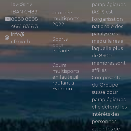
les-Bains
paraplégiques
IBAN CH89
(ASP) est
Journée
multisports
8080 8008
l’organisation
2022
4681 8318 3
nationale des
paralysé·e·s
info
Sports
médullaires à
cfrnv.ch
pour
laquelle plus
enfants
de 8300
membres sont
Cours
affiliés.
multisports
en fauteuil
Composante
roulant à
du Groupe
Yverdon
suisse pour
paraplégiques,
elle défend les
intérêts des
personnes
atteintes de