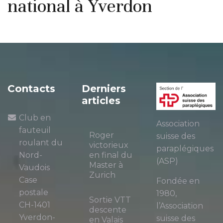
national à Yverdon
Contacts
Derniers
articles
Club en
Association
fauteuil
Roger
suisse des
roulant du
victorieux
paraplégiques
Nord-
en final du
(ASP)
Master à
Vaudois
Zurich
Case
Fondée en
postale
1980,
Sortie VTT
CH-1401
l’Association
descente
Yverdon-
suisse des
en Valais