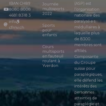
IBAN CH89
(ASP) est
Journée
multisports
8080 8008
l’organisation
2022
4681 8318 3
nationale des
paralysé·e·s
info
Sports
médullaires à
cfrnv.ch
pour
laquelle plus
enfants
de 8300
membres sont
Cours
affiliés.
multisports
en fauteuil
Composante
roulant à
du Groupe
Yverdon
suisse pour
paraplégiques,
elle défend les
intérêts des
personnes
atteintes de
paraplégie et