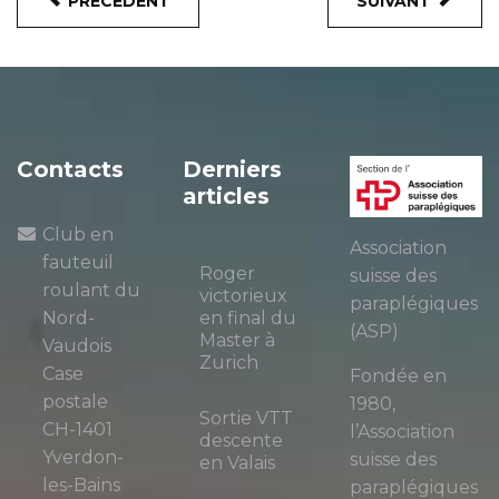
PRÉCÉDENT
SUIVANT
Contacts
Derniers
articles
Club en
Association
fauteuil
Roger
suisse des
roulant du
victorieux
paraplégiques
Nord-
en final du
(ASP)
Master à
Vaudois
Zurich
Case
Fondée en
postale
1980,
Sortie VTT
CH-1401
l’Association
descente
Yverdon-
suisse des
en Valais
les-Bains
paraplégiques