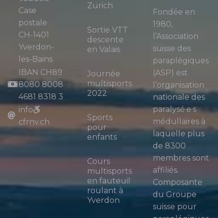
Zurich
Case
Fondée en
postale
1980,
Sortie VTT
CH-1401
l’Association
descente
Yverdon-
suisse des
en Valais
les-Bains
paraplégiques
IBAN CH89
(ASP) est
Journée
multisports
8080 8008
l’organisation
2022
4681 8318 3
nationale des
paralysé·e·s
info
Sports
médullaires à
cfrnv.ch
pour
laquelle plus
enfants
de 8300
membres sont
Cours
affiliés.
multisports
en fauteuil
Composante
roulant à
du Groupe
Yverdon
suisse pour