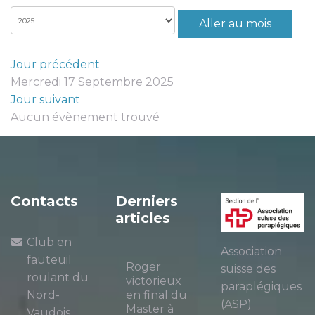
Aller au mois
Jour précédent
Mercredi 17 Septembre 2025
Jour suivant
Aucun évènement trouvé
Contacts
Derniers
articles
Club en
Association
fauteuil
Roger
suisse des
roulant du
victorieux
paraplégiques
Nord-
en final du
(ASP)
Master à
Vaudois