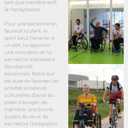
tant que membre actif,
le Handybasket.
Pour une personne en
fauteuil roulant, le
sport peut l’amener à
un défi, lui apporter
une motivation et lui
permettre d’atteindre
des objectifs
personnels. Notre but
est aussi de favoriser les
activités sociales et
culturelles, d’avoir du
plaisir à bouger, de
maintenir une bonne
qualité de vie et de
permettre l’intégration