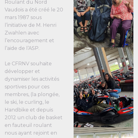
Roulant du Nord
Vaudois a été créé le 20
mars 1987 sous
l’initiative de M. Henri
Zwahlen avec
l’encouragement et
l’aide de l’ASP.
Le CFRNV souhaite
développer et
dynamiser les activités
sportives pour ces
membres, (la plongée,
le ski, le curling, le
Handbike et depuis
2012 un club de basket
en fauteuil roulant
nous ayant rejoint en