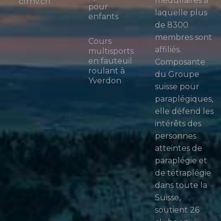
médullaires à
cfrnv.ch
pour
laquelle plus
enfants
de 8300
membres sont
Cours
affiliés.
multisports
en fauteuil
Composante
roulant à
du Groupe
Yverdon
suisse pour
paraplégiques,
elle défend les
intérêts des
personnes
atteintes de
paraplégie et
de tétraplégie
dans toute la
Suisse,
soutient 26