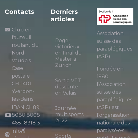
Contacts
Derniers
articles
Club en
Association
fauteuil
Roger
suisse des
roulant du
victorieux
paraplégiques
Nord-
en final du
(ASP)
Master à
Vaudois
Zurich
Case
Fondée en
postale
1980,
Sortie VTT
CH-1401
l’Association
descente
Yverdon-
suisse des
en Valais
les-Bains
paraplégiques
IBAN CH89
(ASP) est
Journée
multisports
8080 8008
l’organisation
2022
4681 8318 3
nationale des
paralysé·e·s
info
Sports