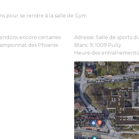
ons pour se rendre à la salle de Gym
tendons encore certaines
Adresse: Salle de sports
championnat des Phoenix.
Blanc 9, 1009 Pully
Heure des entraînements: