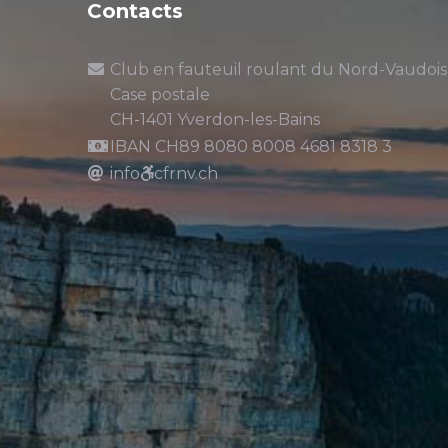
Contacts
Club en fauteuil roulant du Nord-Vaudois
Case postale
CH-1401 Yverdon-les-Bains
IBAN CH89 8080 8008 4681 8318 3
info
cfrnv.ch