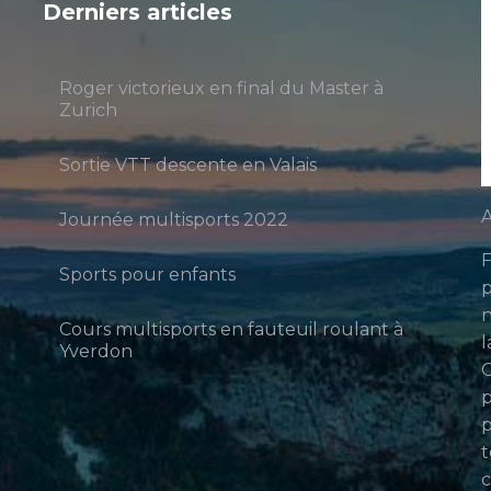
Derniers articles
Roger victorieux en final du Master à
Zurich
Sortie VTT descente en Valais
A
Journée multisports 2022
F
Sports pour enfants
p
n
Cours multisports en fauteuil roulant à
l
Yverdon
p
p
t
c