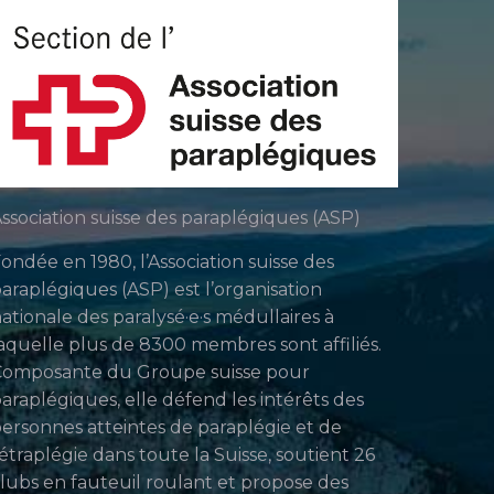
ssociation suisse des paraplégiques (ASP)
ondée en 1980, l’Association suisse des
araplégiques (ASP) est l’organisation
ationale des paralysé·e·s médullaires à
aquelle plus de 8300 membres sont affiliés.
Composante du Groupe suisse pour
araplégiques, elle défend les intérêts des
ersonnes atteintes de paraplégie et de
étraplégie dans toute la Suisse, soutient 26
lubs en fauteuil roulant et propose des