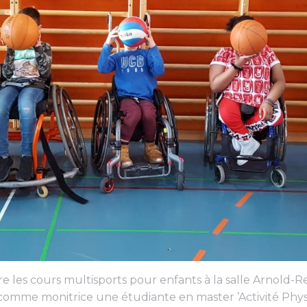
re les cours multisports pour enfants à la salle Arnold-
r comme monitrice une étudiante en master ’Activité Phys