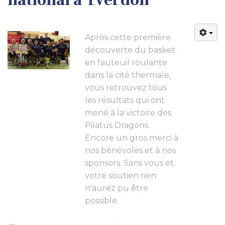
Après cette première
découverte du basket
en fauteuil roulante
dans la cité thermale,
vous retrouvez tous
les résultats qui ont
mené à la victoire des
Pilatus Dragons.
Encore un gros merci à
nos bénévoles et à nos
sponsors. Sans vous et
votre soutien rien
n'aurez pu être
possible.