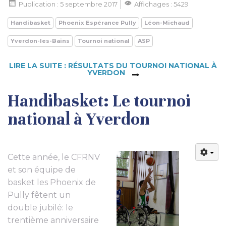
Publication : 5 septembre 2017
Affichages : 5429
Handibasket
Phoenix Espérance Pully
Léon-Michaud
Yverdon-les-Bains
Tournoi national
ASP
LIRE LA SUITE : RÉSULTATS DU TOURNOI NATIONAL À
YVERDON
Handibasket: Le tournoi
national à Yverdon
Cette année, le CFRNV
et son équipe de
basket les Phoenix de
Pully fêtent un
double jubilé: le
trentième anniversaire