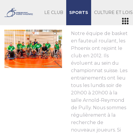
LE CLUB
SPORTS
CULTURE ET LOIS
Notre équipe de basket
en fauteuil roulant, les
Phoenix ont rejoint le
club en 2012. Ils
évoluent au sein du
championnat suisse. Les
entrainements ont lieu
tous les lundis soir de
20h00 à 20h00 à la
salle Arnold-Reymond
de Pully. Nous sommes
régulièrement à la
recherche de
nouveaux joueurs. Si