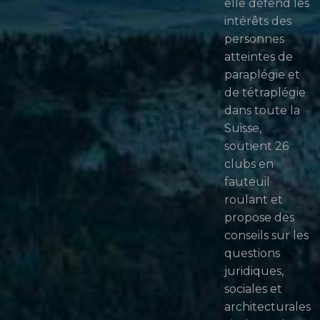
elle défend les
intérêts des
personnes
atteintes de
paraplégie et
de tétraplégie
dans toute la
Suisse,
soutient 26
clubs en
fauteuil
roulant et
propose des
conseils sur les
questions
juridiques,
sociales et
architecturales