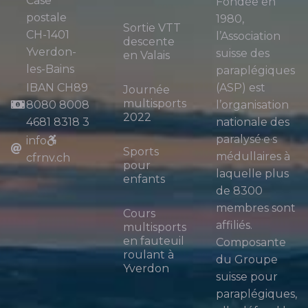
Case
Fondée en
postale
1980,
Sortie VTT
CH-1401
l’Association
descente
Yverdon-
suisse des
en Valais
les-Bains
paraplégiques
IBAN CH89
(ASP) est
Journée
multisports
8080 8008
l’organisation
2022
4681 8318 3
nationale des
paralysé·e·s
info
Sports
médullaires à
cfrnv.ch
pour
laquelle plus
enfants
de 8300
membres sont
Cours
affiliés.
multisports
en fauteuil
Composante
roulant à
du Groupe
Yverdon
suisse pour
paraplégiques,