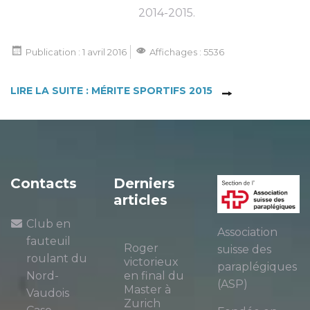
2014-2015.
Publication : 1 avril 2016
Affichages : 5536
LIRE LA SUITE : MÉRITE SPORTIFS 2015
Contacts
Derniers
articles
Club en
Association
fauteuil
Roger
suisse des
roulant du
victorieux
paraplégiques
Nord-
en final du
(ASP)
Master à
Vaudois
Zurich