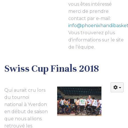
vous êtes intéressé
merci de prendre
contact par e-mail:
info@phoenixhandibasket
Vous trouverez plus
d'informations sur le site
de l'équipe.
Swiss Cup Finals 2018
Qui aurait cru lors
du tournoi
national à Yverdon
en début de saison
que nous allions
retrouvé les