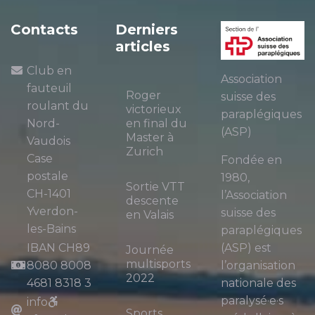
Contacts
Derniers
articles
Club en
Association
fauteuil
Roger
suisse des
roulant du
victorieux
paraplégiques
Nord-
en final du
(ASP)
Master à
Vaudois
Zurich
Case
Fondée en
postale
1980,
Sortie VTT
CH-1401
l’Association
descente
Yverdon-
suisse des
en Valais
les-Bains
paraplégiques
IBAN CH89
(ASP) est
Journée
multisports
8080 8008
l’organisation
2022
4681 8318 3
nationale des
paralysé·e·s
info
Sports