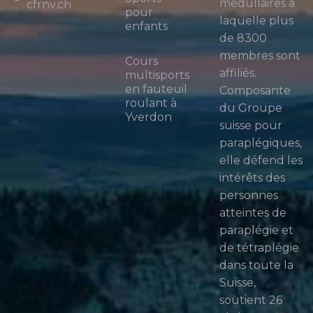
médullaires à
cfrnv.ch
pour
laquelle plus
enfants
de 8300
membres sont
Cours
affiliés.
multisports
en fauteuil
Composante
roulant à
du Groupe
Yverdon
suisse pour
paraplégiques,
elle défend les
intérêts des
personnes
atteintes de
paraplégie et
de tétraplégie
dans toute la
Suisse,
soutient 26