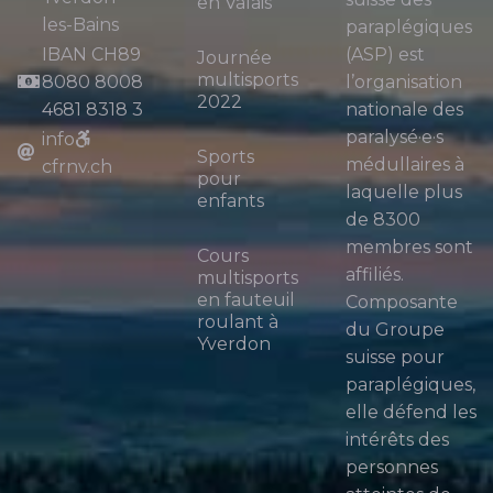
en Valais
les-Bains
paraplégiques
IBAN CH89
(ASP) est
Journée
multisports
8080 8008
l’organisation
2022
4681 8318 3
nationale des
paralysé·e·s
info
Sports
médullaires à
cfrnv.ch
pour
laquelle plus
enfants
de 8300
membres sont
Cours
affiliés.
multisports
en fauteuil
Composante
roulant à
du Groupe
Yverdon
suisse pour
paraplégiques,
elle défend les
intérêts des
personnes