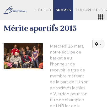
LE CLUB
SPORTS
CULTURE ET LOIS
Mérite sportifs 2015
Mercredi 23 mars,
notre équipe de
basket a eu
l'honneur de
recevoir le titre de
membre méritant
de la part de l'Union
de sociétés locales
d'Yverdon pour son
titre de champion
de LNB lor de la