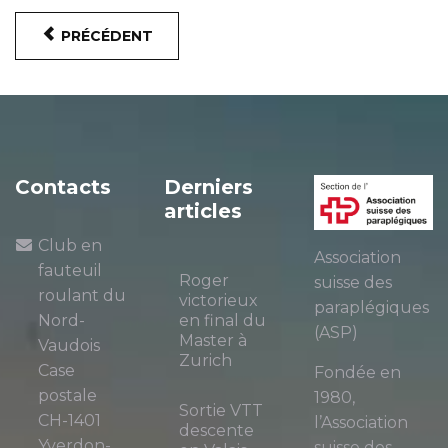
PRÉCÉDENT
Contacts
Derniers
articles
Club en
Association
fauteuil
Roger
suisse des
roulant du
victorieux
paraplégiques
Nord-
en final du
(ASP)
Master à
Vaudois
Zurich
Case
Fondée en
postale
1980,
Sortie VTT
CH-1401
l’Association
descente
Yverdon-
suisse des