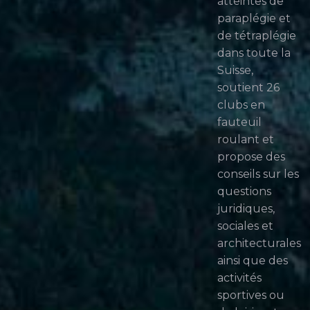
atteintes de
paraplégie et
de tétraplégie
dans toute la
Suisse,
soutient 26
clubs en
fauteuil
roulant et
propose des
conseils sur les
questions
juridiques,
sociales et
architecturales
ainsi que des
activités
sportives ou