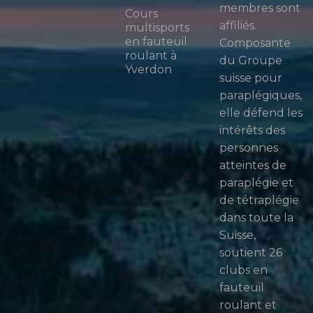
membres sont
Cours
affiliés.
multisports
en fauteuil
Composante
roulant à
du Groupe
Yverdon
suisse pour
paraplégiques,
elle défend les
intérêts des
personnes
atteintes de
paraplégie et
de tétraplégie
dans toute la
Suisse,
soutient 26
clubs en
fauteuil
roulant et