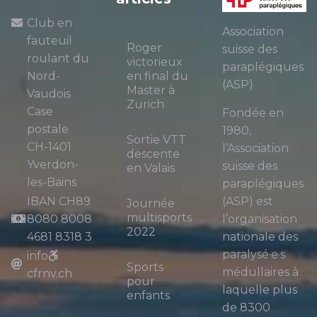
Club en
Association
fauteuil
Roger
suisse des
roulant du
victorieux
paraplégiques
Nord-
en final du
(ASP)
Master à
Vaudois
Zurich
Case
Fondée en
postale
1980,
Sortie VTT
CH-1401
l’Association
descente
Yverdon-
suisse des
en Valais
les-Bains
paraplégiques
IBAN CH89
(ASP) est
Journée
multisports
8080 8008
l’organisation
2022
4681 8318 3
nationale des
paralysé·e·s
info
Sports
médullaires à
cfrnv.ch
pour
laquelle plus
enfants
de 8300