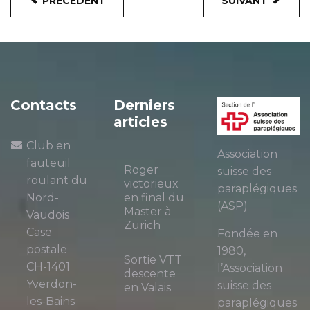
PRÉCÉDENT
SUIVANT
Contacts
Derniers
articles
Club en
Association
fauteuil
Roger
suisse des
roulant du
victorieux
paraplégiques
Nord-
en final du
(ASP)
Master à
Vaudois
Zurich
Case
Fondée en
postale
1980,
Sortie VTT
CH-1401
l’Association
descente
Yverdon-
suisse des
en Valais
les-Bains
paraplégiques