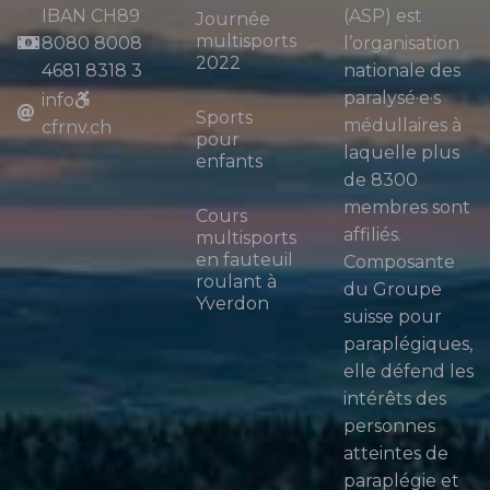
IBAN CH89
(ASP) est
Journée
multisports
8080 8008
l’organisation
2022
4681 8318 3
nationale des
paralysé·e·s
info
Sports
médullaires à
cfrnv.ch
pour
laquelle plus
enfants
de 8300
membres sont
Cours
affiliés.
multisports
en fauteuil
Composante
roulant à
du Groupe
Yverdon
suisse pour
paraplégiques,
elle défend les
intérêts des
personnes
atteintes de
paraplégie et