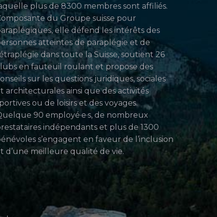
aquelle plus de 8300 membres sont affiliés.
Composante du Groupe suisse pour
araplégiques, elle défend les intérêts des
ersonnes atteintes de paraplégie et de
étraplégie dans toute la Suisse, soutient 26
lubs en fauteuil roulant et propose des
onseils sur les questions juridiques, sociales
t architecturales ainsi que des activités
portives ou de loisirs et des voyages.
uelque 90 employé·e·s, de nombreux
restataires indépendants et plus de 1300
énévoles s’engagent en faveur de l’inclusion
t d’une meilleure qualité de vie.