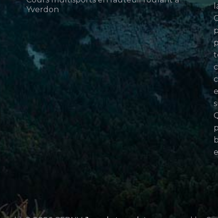
l
Yverdon
p
p
t
c
c
e
s
Q
p
b
e