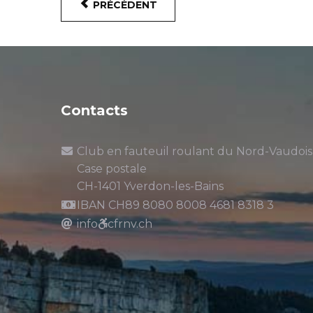
PRÉCÉDENT
Contacts
Club en fauteuil roulant du Nord-Vaudois
Case postale
CH-1401 Yverdon-les-Bains
IBAN CH89 8080 8008 4681 8318 3
info
cfrnv.ch