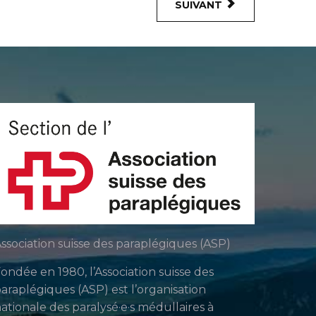
SUIVANT
ssociation suisse des paraplégiques (ASP)
ondée en 1980, l’Association suisse des
araplégiques (ASP) est l’organisation
ationale des paralysé·e·s médullaires à