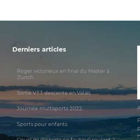
Derniers articles
Roger victorieux en final du Master à
Zurich
Sortie VTT descente en Valais
A
Journée multisports 2022
F
Sports pour enfants
p
n
Cours multisports en fauteuil roulant à