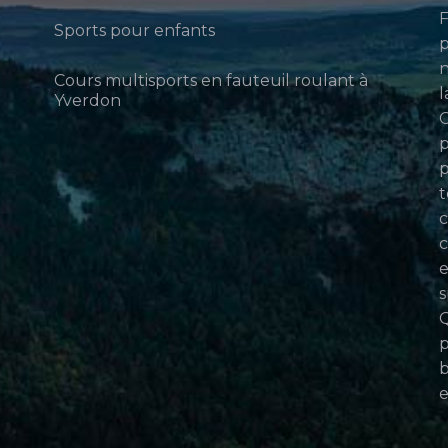
F
Sports pour enfants
p
n
Cours multisports en fauteuil roulant à
l
Yverdon
p
p
t
c
c
e
s
Q
p
b
e