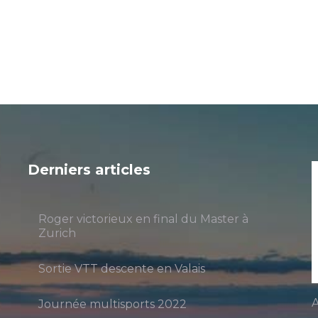
Derniers articles
Roger victorieux en final du Master à
Zurich
Sortie VTT descente en Valais
A
Journée multisports 2022