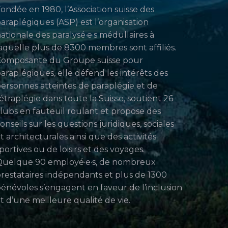
ondée en 1980, l’Association suisse des
araplégiques (ASP) est l’organisation
ationale des paralysé·e·s médullaires à
aquelle plus de 8300 membres sont affiliés.
Composante du Groupe suisse pour
araplégiques, elle défend les intérêts des
ersonnes atteintes de paraplégie et de
étraplégie dans toute la Suisse, soutient 26
lubs en fauteuil roulant et propose des
onseils sur les questions juridiques, sociales
t architecturales ainsi que des activités
portives ou de loisirs et des voyages.
uelque 90 employé·e·s, de nombreux
restataires indépendants et plus de 1300
énévoles s’engagent en faveur de l’inclusion
t d’une meilleure qualité de vie.