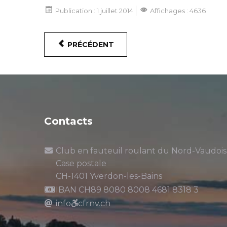
Publication : 1 juillet 2014
Affichages : 4636
PRÉCÉDENT
Contacts
Club en fauteuil roulant du Nord-Vaudois
Case postale
CH-1401 Yverdon-les-Bains
IBAN CH89 8080 8008 4681 8318 3
info
cfrnv.ch