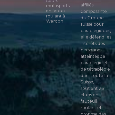
Cours
affiliés.
multisports
en fauteuil
Composante
roulant à
du Groupe
Yverdon
suisse pour
paraplégiques,
elle défend les
intérêts des
personnes
atteintes de
paraplégie et
de tétraplégie
dans toute la
Suisse,
soutient 26
clubs en
fauteuil
roulant et
propose des