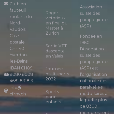
Club en
Association
fauteuil
Roger
suisse des
roulant du
victorieux
paraplégiques
Nord-
en final du
(ASP)
Master à
Vaudois
Zurich
Case
Fondée en
postale
1980,
Sortie VTT
CH-1401
l’Association
descente
Yverdon-
suisse des
en Valais
les-Bains
paraplégiques
IBAN CH89
(ASP) est
Journée
multisports
8080 8008
l’organisation
2022
4681 8318 3
nationale des
paralysé·e·s
info
Sports
médullaires à
cfrnv.ch
pour
laquelle plus
enfants
de 8300
membres sont