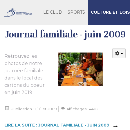
LE CLUB
SPORTS
CULTURE ET LOIS
Journal familiale - juin 2009
Retrouvez les
photos de notre
journée familiale
dans le local des
cartons du coeur
en juin 2019
Publication : 1 juillet 2009
Affichages : 4402
LIRE LA SUITE : JOURNAL FAMILIALE - JUIN 2009