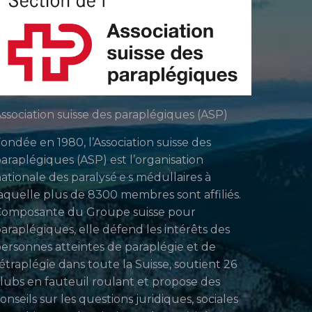
ssociation suisse des paraplégiques (ASP)
ondée en 1980, l’Association suisse des
araplégiques (ASP) est l’organisation
ationale des paralysé·e·s médullaires à
aquelle plus de 8300 membres sont affiliés.
Composante du Groupe suisse pour
araplégiques, elle défend les intérêts des
ersonnes atteintes de paraplégie et de
étraplégie dans toute la Suisse, soutient 26
lubs en fauteuil roulant et propose des
onseils sur les questions juridiques, sociales