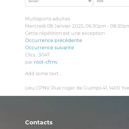
Multisports adultes
Mercredi 08 Janvier 2025, 06:30pm - 08:30p
Cette répétition est une exception
Occurrence précédente
Occurrence suivante
Clics
: 3047
par
root-cfrnv
Add some text...
Lieu
CPNV, Rue roger de Guimps 41, 1400 Yve
Contacts