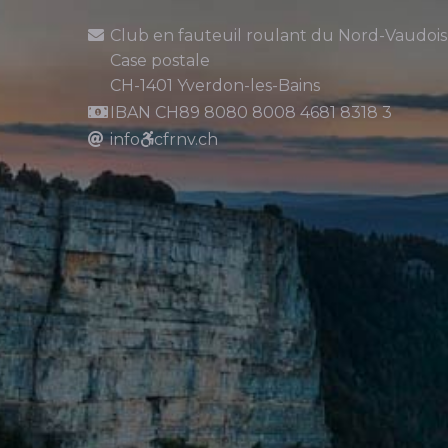
Club en fauteuil roulant du Nord-Vaudois
Case postale
CH-1401 Yverdon-les-Bains
IBAN CH89 8080 8008 4681 8318 3
info
cfrnv.ch