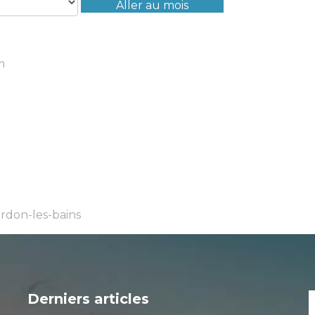
Aller au mois
m
rdon-les-bains
Derniers articles