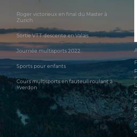
Roger victorieux en final du Master à
Zurich
Sortie VTT descente en Valais
A
Journée multisports 2022
F
Sports pour enfants
p
n
Cours multisports en fauteuil roulant à
l
Yverdon
p
p
t
c
c