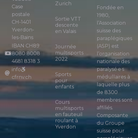
Zurich
Case
Fondée en
postale
1980,
Sortie VTT
CH-1401
l’Association
descente
Yverdon-
suisse des
en Valais
les-Bains
paraplégiques
IBAN CH89
(ASP) est
Journée
multisports
8080 8008
l’organisation
2022
4681 8318 3
nationale des
paralysé·e·s
info
Sports
médullaires à
cfrnv.ch
pour
laquelle plus
enfants
de 8300
membres sont
Cours
affiliés.
multisports
en fauteuil
Composante
roulant à
du Groupe
Yverdon
suisse pour