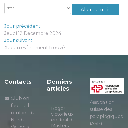
Aller au mois
Jour précédent
Jeudi 12 Décembre 2024
Jour suivant
Aucun évènement trouvé
Contacts
Derniers
articles
Club en
Association
fauteuil
Roger
suisse des
roulant du
victorieux
paraplégiques
Nord-
en final du
(ASP)
Master à
Vaudois