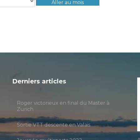
Aller au mois
Derniers articles
Roger victorieux en final du Master à
Zurich
Sortie VTT descente en Valais
A