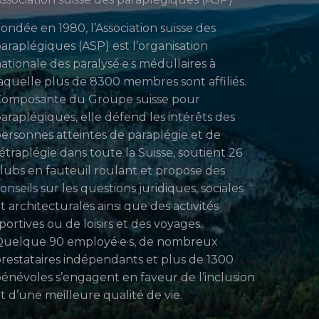
ondée en 1980, l’Association suisse des
araplégiques (ASP) est l’organisation
ationale des paralysé·e·s médullaires à
aquelle plus de 8300 membres sont affiliés.
Composante du Groupe suisse pour
araplégiques, elle défend les intérêts des
ersonnes atteintes de paraplégie et de
étraplégie dans toute la Suisse, soutient 26
lubs en fauteuil roulant et propose des
onseils sur les questions juridiques, sociales
t architecturales ainsi que des activités
portives ou de loisirs et des voyages.
uelque 90 employé·e·s, de nombreux
restataires indépendants et plus de 1300
énévoles s’engagent en faveur de l’inclusion
t d’une meilleure qualité de vie.