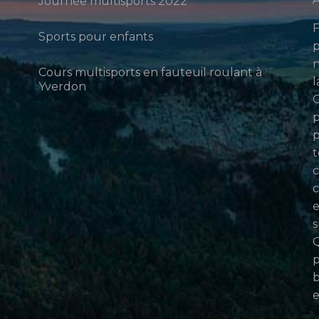
Journée multisports 2022
F
Sports pour enfants
p
n
Cours multisports en fauteuil roulant à
l
Yverdon
p
p
t
c
c
e
s
Q
p
b
e