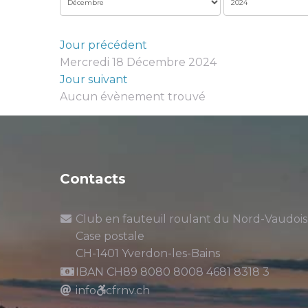
Jour précédent
Mercredi 18 Décembre 2024
Jour suivant
Aucun évènement trouvé
Contacts
Club en fauteuil roulant du Nord-Vaudois
Case postale
CH-1401 Yverdon-les-Bains
IBAN CH89 8080 8008 4681 8318 3
info
cfrnv.ch