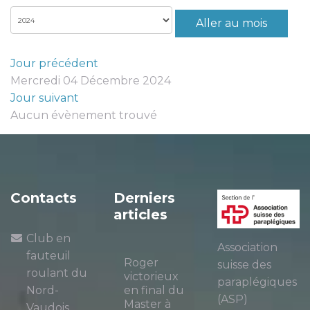
Aller au mois
Jour précédent
Mercredi 04 Décembre 2024
Jour suivant
Aucun évènement trouvé
Contacts
Derniers
articles
Club en
Association
fauteuil
Roger
suisse des
roulant du
victorieux
paraplégiques
Nord-
en final du
(ASP)
Master à
Vaudois