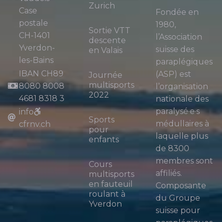
Zurich
Case
Fondée en
postale
1980,
Sortie VTT
CH-1401
l’Association
descente
Yverdon-
suisse des
en Valais
les-Bains
paraplégiques
IBAN CH89
(ASP) est
Journée
multisports
8080 8008
l’organisation
2022
4681 8318 3
nationale des
paralysé·e·s
info
Sports
médullaires à
cfrnv.ch
pour
laquelle plus
enfants
de 8300
membres sont
Cours
affiliés.
multisports
en fauteuil
Composante
roulant à
du Groupe
Yverdon
suisse pour