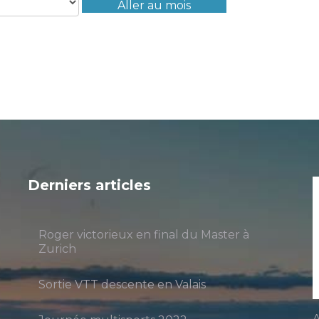
Aller au mois
Derniers articles
Roger victorieux en final du Master à
Zurich
Sortie VTT descente en Valais
A