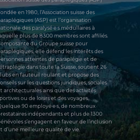
ondée en 1980, l’Association suisse des
araplégiques (ASP) est l’organisation
ationale des paralysé·e·s médullaires à
aquelle plus de 8300 membres sont affiliés.
Composante du Groupe suisse pour
araplégiques, elle défend les intérêts des
ersonnes atteintes de paraplégie et de
étraplégie dans toute la Suisse, soutient 26
lubs en fauteuil roulant et propose des
onseils sur les questions juridiques, sociales
t architecturales ainsi que des activités
portives ou de loisirs et des voyages.
uelque 90 employé·e·s, de nombreux
restataires indépendants et plus de 1300
énévoles s’engagent en faveur de l’inclusion
t d’une meilleure qualité de vie.