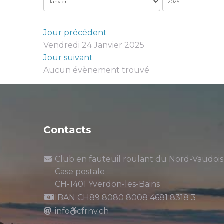
Jour précédent
Vendredi 24 Janvier 2025
Jour suivant
Aucun évènement trouvé
Contacts
Club en fauteuil roulant du Nord-Vaudois
Case postale
CH-1401 Yverdon-les-Bains
IBAN CH89 8080 8008 4681 8318 3
info
cfrnv.ch