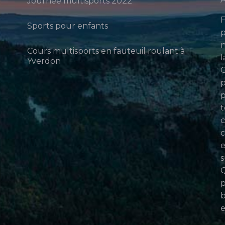
Journée multisports 2022
F
Sports pour enfants
p
n
Cours multisports en fauteuil roulant à
l
Yverdon
p
p
t
c
c
e
s
Q
p
b
e