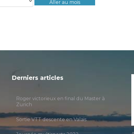
Aller au mois
Derniers articles
Roger victorieux en final du Master à
Zurich
Sortie VTT descente en Valais
A