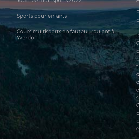
Journée multisports 2022
F
Sports pour enfants
p
n
Cours multisports en fauteuil roulant à
l
Yverdon
p
p
t
c
c
e
s
Q
p
b
e