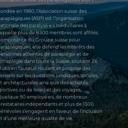
ondée en 1980, l’Association suisse des
araplégiques (ASP) est l’organisation
ationale des paralysé·e·s médullaires à
aquelle plus de 8300 membres sont affiliés.
Composante du Groupe suisse pour
araplégiques, elle défend les intérêts des
ersonnes atteintes de paraplégie et de
étraplégie dans toute la Suisse, soutient 26
lubs en fauteuil roulant et propose des
onseils sur les questions juridiques, sociales
t architecturales ainsi que des activités
portives ou de loisirs et des voyages.
uelque 90 employé·e·s, de nombreux
restataires indépendants et plus de 1300
énévoles s’engagent en faveur de l’inclusion
t d’une meilleure qualité de vie.