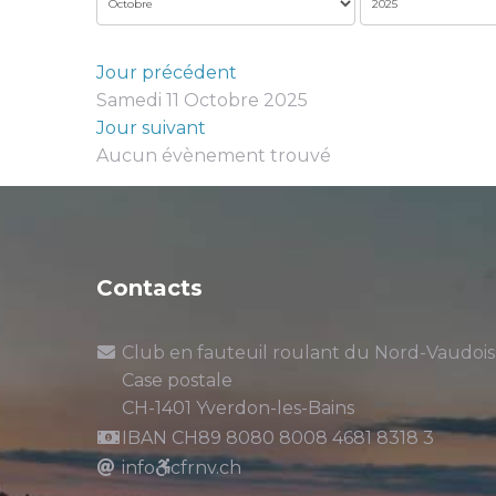
Jour précédent
Samedi 11 Octobre 2025
Jour suivant
Aucun évènement trouvé
Contacts
Club en fauteuil roulant du Nord-Vaudois
Case postale
CH-1401 Yverdon-les-Bains
IBAN CH89 8080 8008 4681 8318 3
info
cfrnv.ch