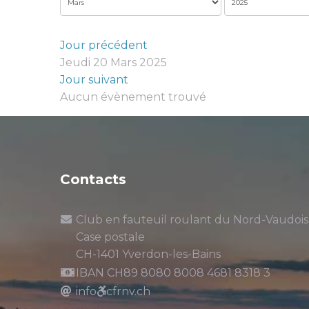
Jour précédent
Jeudi 20 Mars 2025
Jour suivant
Aucun évènement trouvé
Contacts
Club en fauteuil roulant du Nord-Vaudois
Case postale
CH-1401 Yverdon-les-Bains
IBAN CH89 8080 8008 4681 8318 3
info
cfrnv.ch