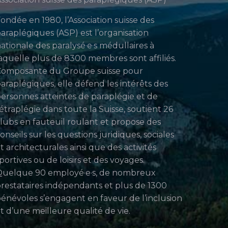
ondée en 1980, l’Association suisse des
araplégiques (ASP) est l’organisation
ationale des paralysé·e·s médullaires à
aquelle plus de 8300 membres sont affiliés.
Composante du Groupe suisse pour
araplégiques, elle défend les intérêts des
ersonnes atteintes de paraplégie et de
étraplégie dans toute la Suisse, soutient 26
lubs en fauteuil roulant et propose des
onseils sur les questions juridiques, sociales
t architecturales ainsi que des activités
portives ou de loisirs et des voyages.
uelque 90 employé·e·s, de nombreux
restataires indépendants et plus de 1300
énévoles s’engagent en faveur de l’inclusion
t d’une meilleure qualité de vie.