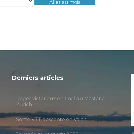
Aller au mois
Derniers articles
Roger victorieux en final du Master à
Zurich
Sortie VTT descente en Valais
A