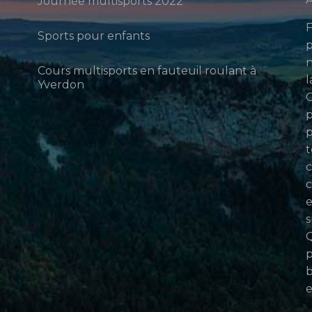
Journée multisports 2022
F
Sports pour enfants
p
n
Cours multisports en fauteuil roulant à
l
Yverdon
p
p
t
c
c
e
s
Q
p
b
e