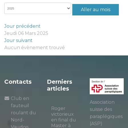
Aller au mois
Jour précédent
Jeudi 06 Mars 2025
Jour suivant
Aucun évènement trouvé
Contacts
Derniers
articles
Club en
Association
fauteuil
Roger
suisse des
roulant du
victorieux
paraplégiques
Nord-
en final du
(ASP)
Master à
Vaudois