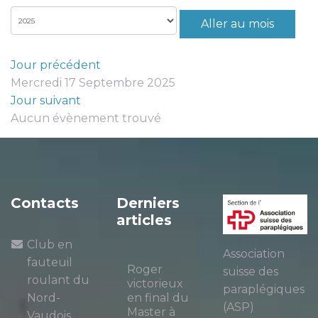
Aller au mois
Jour précédent
Mercredi 17 Septembre 2025
Jour suivant
Aucun évènement trouvé
Contacts
Derniers
articles
Club en
Association
fauteuil
Roger
suisse des
roulant du
victorieux
paraplégiques
Nord-
en final du
(ASP)
Master à
Vaudois