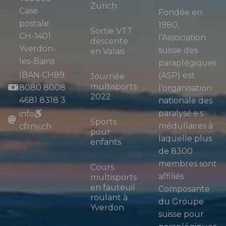
Zurich
Case
Fondée en
postale
1980,
Sortie VTT
CH-1401
l’Association
descente
Yverdon-
suisse des
en Valais
les-Bains
paraplégiques
IBAN CH89
(ASP) est
Journée
multisports
8080 8008
l’organisation
2022
4681 8318 3
nationale des
paralysé·e·s
info
Sports
médullaires à
cfrnv.ch
pour
laquelle plus
enfants
de 8300
membres sont
Cours
affiliés.
multisports
en fauteuil
Composante
roulant à
du Groupe
Yverdon
suisse pour