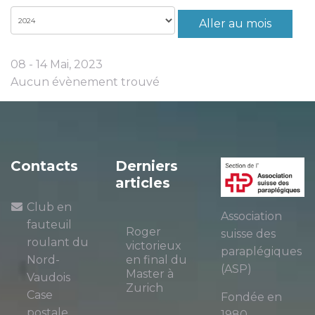
Aller au mois
08 - 14 Mai, 2023
Aucun évènement trouvé
Contacts
Derniers
articles
Club en
Association
fauteuil
Roger
suisse des
roulant du
victorieux
paraplégiques
Nord-
en final du
(ASP)
Master à
Vaudois
Zurich
Case
Fondée en
postale
1980,