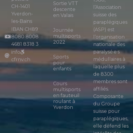
Sortie VTT
CH-1401
l’Association
descente
Yverdon-
suisse des
en Valais
les-Bains
paraplégiques
IBAN CH89
(ASP) est
Journée
multisports
8080 8008
l’organisation
2022
4681 8318 3
nationale des
paralysé·e·s
info
Sports
médullaires à
cfrnv.ch
pour
laquelle plus
enfants
de 8300
membres sont
Cours
affiliés.
multisports
en fauteuil
Composante
roulant à
du Groupe
Yverdon
suisse pour
paraplégiques,
elle défend les