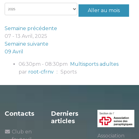
Aller au mois
Semaine précédente
07 - 13 Avril, 2025
Semaine suivante
09 Avril
06:30pm - 08:30pm
Multisports adultes
par
root-cfrnv
:: Sports
Contacts
Derniers
articles
Club en
Association