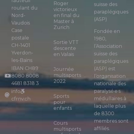
fauteuil
Roger
suisse des
roulant du
victorieux
paraplégiques
Nord-
en final du
(ASP)
Master à
Vaudois
Zurich
Case
Fondée en
postale
1980,
Sortie VTT
CH-1401
l’Association
descente
Yverdon-
suisse des
en Valais
les-Bains
paraplégiques
IBAN CH89
(ASP) est
Journée
multisports
8080 8008
l’organisation
2022
4681 8318 3
nationale des
paralysé·e·s
info
Sports
médullaires à
cfrnv.ch
pour
laquelle plus
enfants
de 8300
membres sont
Cours
affiliés.
multisports