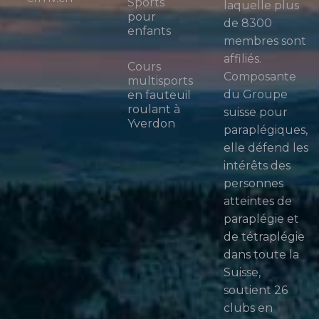
Sports
laquelle plus
pour
de 8300
enfants
membres sont
affiliés.
Cours
Composante
multisports
du Groupe
en fauteuil
roulant à
suisse pour
Yverdon
paraplégiques,
elle défend les
intérêts des
personnes
atteintes de
paraplégie et
de tétraplégie
dans toute la
Suisse,
soutient 26
clubs en