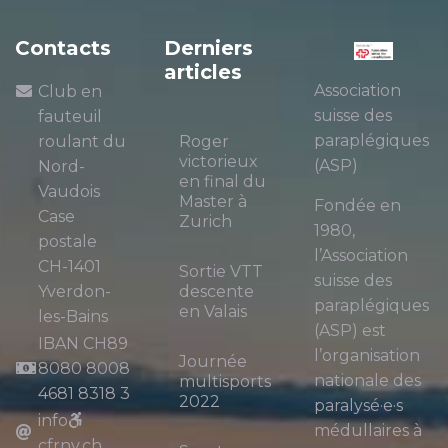
Contacts
Derniers
articles
Association
Club en
suisse des
fauteuil
paraplégiques
roulant du
Roger
victorieux
(ASP)
Nord-
en final du
Vaudois
Master à
Fondée en
Case
Zurich
1980,
postale
l’Association
CH-1401
Sortie VTT
suisse des
Yverdon-
descente
paraplégiques
en Valais
les-Bains
(ASP) est
IBAN CH89
l’organisation
Journée
8080 8008
nationale des
multisports
4681 8318 3
2022
paralysé·e·s
info
médullaires à
cfrnv.ch