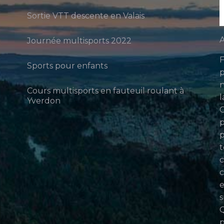
Sortie VTT descente en Valais
A
Journée multisports 2022
F
Sports pour enfants
p
n
Cours multisports en fauteuil roulant à
l
Yverdon
p
p
t
c
c
e
s
Q
p