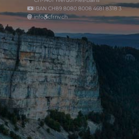
CH-1401 Yverdon-les-Bains
IBAN CH89 8080 8008 4681 8318 3
info
cfrnv.ch