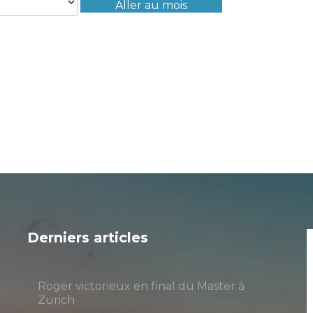
Aller au mois
Derniers articles
Roger victorieux en final du Master à
Zurich