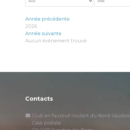
Année précédente
2026
Année suivante
Aucun évènement trouvé
Limite de la pagination
Contacts
Club en fauteuil roulant du Nord-Vaudois
Case postale