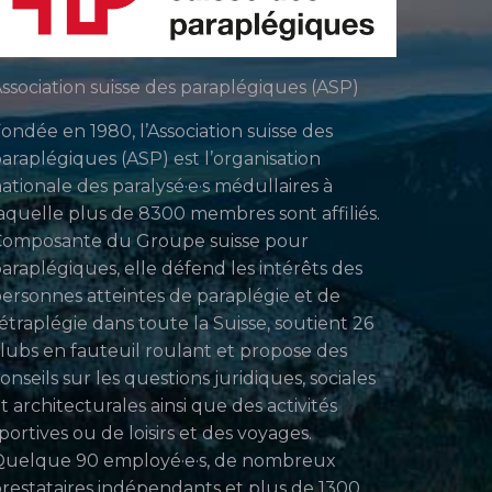
ssociation suisse des paraplégiques (ASP)
ondée en 1980, l’Association suisse des
araplégiques (ASP) est l’organisation
ationale des paralysé·e·s médullaires à
aquelle plus de 8300 membres sont affiliés.
Composante du Groupe suisse pour
araplégiques, elle défend les intérêts des
ersonnes atteintes de paraplégie et de
étraplégie dans toute la Suisse, soutient 26
lubs en fauteuil roulant et propose des
onseils sur les questions juridiques, sociales
t architecturales ainsi que des activités
portives ou de loisirs et des voyages.
uelque 90 employé·e·s, de nombreux
restataires indépendants et plus de 1300