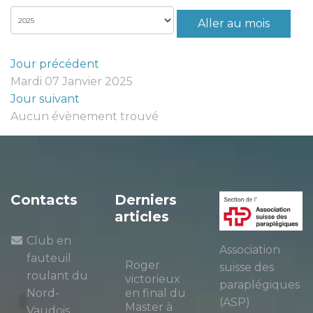
Aller au mois
Jour précédent
Mardi 07 Janvier 2025
Jour suivant
Aucun évènement trouvé
Contacts
Derniers
articles
Club en
Association
fauteuil
Roger
suisse des
roulant du
victorieux
paraplégiques
Nord-
en final du
(ASP)
Master à
Vaudois