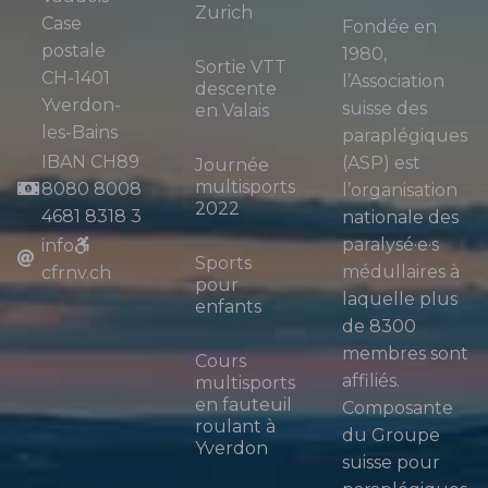
Zurich
Case
Fondée en
postale
1980,
Sortie VTT
CH-1401
l’Association
descente
Yverdon-
suisse des
en Valais
les-Bains
paraplégiques
IBAN CH89
(ASP) est
Journée
multisports
8080 8008
l’organisation
2022
4681 8318 3
nationale des
paralysé·e·s
info
Sports
médullaires à
cfrnv.ch
pour
laquelle plus
enfants
de 8300
membres sont
Cours
affiliés.
multisports
en fauteuil
Composante
roulant à
du Groupe
Yverdon
suisse pour