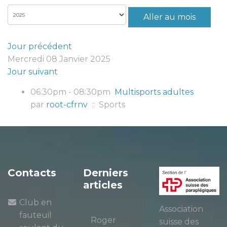
Aller au mois
Jour précédent
Mercredi 08 Janvier 2025
Jour suivant
06:30pm - 08:30pm
Multisports adultes
par
root-cfrnv
:: Sports
Contacts
Derniers
articles
Club en
Association
fauteuil
Roger
suisse des