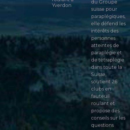
du Groupe
Yverdon
suisse pour
paraplégiques,
elle défend les
intérêts des
personnes
atteintes de
paraplégie et
de tétraplégie
dans toute la
Suisse,
soutient 26
clubs en
fauteuil
roulant et
propose des
conseils sur les
questions