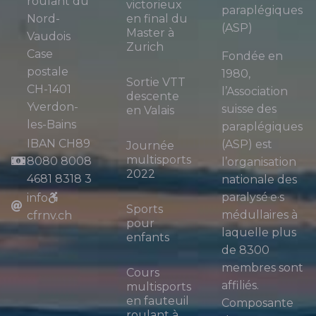
roulant du
victorieux
paraplégiques
Nord-
en final du
(ASP)
Master à
Vaudois
Zurich
Case
Fondée en
postale
1980,
Sortie VTT
CH-1401
l’Association
descente
Yverdon-
suisse des
en Valais
les-Bains
paraplégiques
IBAN CH89
(ASP) est
Journée
multisports
8080 8008
l’organisation
2022
4681 8318 3
nationale des
paralysé·e·s
info
Sports
médullaires à
cfrnv.ch
pour
laquelle plus
enfants
de 8300
membres sont
Cours
affiliés.
multisports
en fauteuil
Composante
roulant à