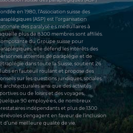
ondée en 1980, l’Association suisse des
araplégiques (ASP) est l’organisation
ationale des paralysé·e·s médullaires à
aquelle plus de 8300 membres sont affiliés.
Composante du Groupe suisse pour
araplégiques, elle défend les intérêts des
ersonnes atteintes de paraplégie et de
étraplégie dans toute la Suisse, soutient 26
lubs en fauteuil roulant et propose des
onseils sur les questions juridiques, sociales
t architecturales ainsi que des activités
portives ou de loisirs et des voyages.
uelque 90 employé·e·s, de nombreux
restataires indépendants et plus de 1300
énévoles s’engagent en faveur de l’inclusion
t d’une meilleure qualité de vie.