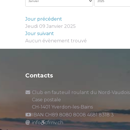
Jour précédent
Jeudi 09 Janvier 2025
Jour suivant
Aucun évènement trouvé
Contacts
Club en fauteuil roulant du Nord-Vaudois
Case postale
CH-1401 Yverdon-les-Bains
IBAN CH89 8080 8008 4681 8318 3
info
cfrnv.ch