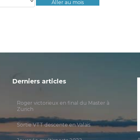
Aller au mois
Derniers articles
Roger victorieux en final du Master à
Zurich
Sortie VTT descente en Valais
A