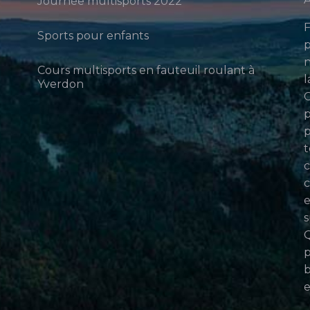
Journée multisports 2022
F
Sports pour enfants
p
n
Cours multisports en fauteuil roulant à
l
Yverdon
p
p
t
c
c
e
s
Q
p
b
e