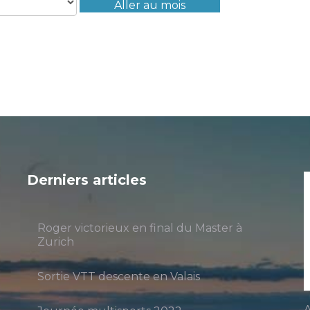
Aller au mois
Derniers articles
Roger victorieux en final du Master à
Zurich
Sortie VTT descente en Valais
A