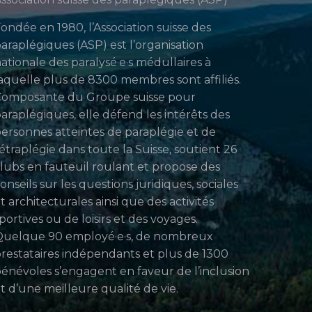
ondée en 1980, l’Association suisse des
araplégiques (ASP) est l’organisation
ationale des paralysé·e·s médullaires à
aquelle plus de 8300 membres sont affiliés.
Composante du Groupe suisse pour
araplégiques, elle défend les intérêts des
ersonnes atteintes de paraplégie et de
étraplégie dans toute la Suisse, soutient 26
lubs en fauteuil roulant et propose des
onseils sur les questions juridiques, sociales
t architecturales ainsi que des activités
portives ou de loisirs et des voyages.
uelque 90 employé·e·s, de nombreux
restataires indépendants et plus de 1300
énévoles s’engagent en faveur de l’inclusion
t d’une meilleure qualité de vie.