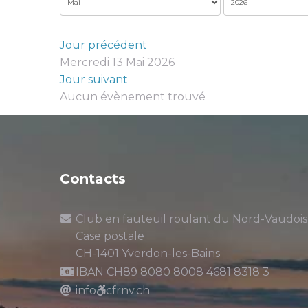
Jour précédent
Mercredi 13 Mai 2026
Jour suivant
Aucun évènement trouvé
Contacts
Club en fauteuil roulant du Nord-Vaudois
Case postale
CH-1401 Yverdon-les-Bains
IBAN CH89 8080 8008 4681 8318 3
info
cfrnv.ch