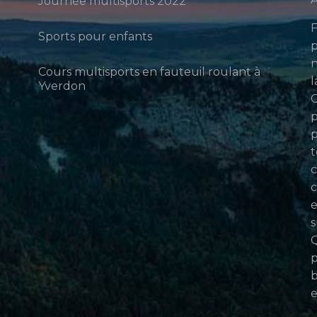
Journée multisports 2022
F
Sports pour enfants
p
n
Cours multisports en fauteuil roulant à
l
Yverdon
p
p
t
c
c
e
s
Q
p
b
e