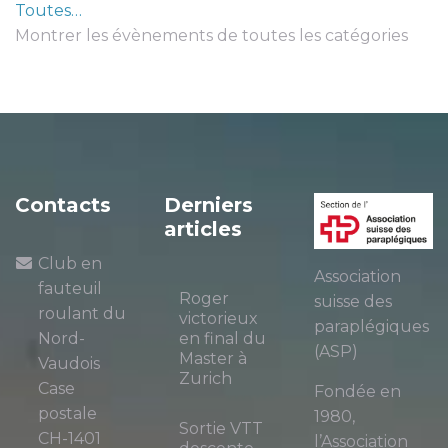
Toutes…
Montrer les évènements de toutes les catégories
Contacts
Derniers
articles
Club en
Association
fauteuil
Roger
suisse des
roulant du
victorieux
paraplégiques
Nord-
en final du
(ASP)
Master à
Vaudois
Zurich
Case
Fondée en
postale
1980,
Sortie VTT
CH-1401
l’Association