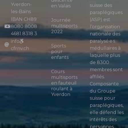
descente
Yverdon-
suisse des
en Valais
les-Bains
paraplégiques
IBAN CH89
(ASP) est
Journée
multisports
8080 8008
l’organisation
2022
4681 8318 3
nationale des
paralysé·e·s
info
Sports
médullaires à
cfrnv.ch
pour
laquelle plus
enfants
de 8300
membres sont
Cours
affiliés.
multisports
en fauteuil
Composante
roulant à
du Groupe
Yverdon
suisse pour
paraplégiques,
elle défend les
intérêts des
personnes