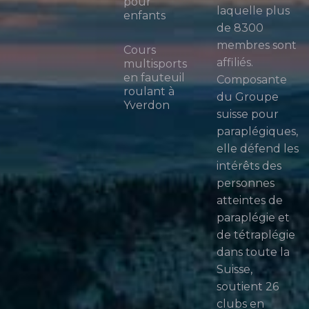
pour
laquelle plus
enfants
de 8300
membres sont
Cours
affiliés.
multisports
en fauteuil
Composante
roulant à
du Groupe
Yverdon
suisse pour
paraplégiques,
elle défend les
intérêts des
personnes
atteintes de
paraplégie et
de tétraplégie
dans toute la
Suisse,
soutient 26
clubs en