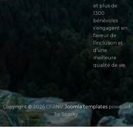
et plus de
1300
bénévoles
s’engagent en
faveur de
l’inclusion et
d’une
meilleure
qualité de vie.
Copyright © 2026 CFRNV.
Joomla templates
powered
by Sparky.