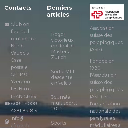
Contacts
Derniers
articles
Club en
Association
fauteuil
Roger
suisse des
roulant du
victorieux
paraplégiques
Nord-
en final du
(ASP)
Master à
Vaudois
Zurich
Case
Fondée en
postale
1980,
Sortie VTT
CH-1401
l’Association
descente
Yverdon-
suisse des
en Valais
les-Bains
paraplégiques
IBAN CH89
(ASP) est
Journée
multisports
8080 8008
l’organisation
2022
4681 8318 3
nationale des
paralysé·e·s
info
Sports
médullaires à
cfrnv.ch