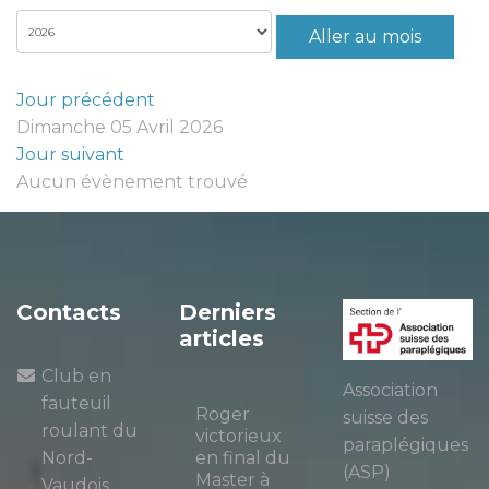
Aller au mois
Jour précédent
Dimanche 05 Avril 2026
Jour suivant
Aucun évènement trouvé
Contacts
Derniers
articles
Club en
Association
fauteuil
Roger
suisse des
roulant du
victorieux
paraplégiques
Nord-
en final du
(ASP)
Master à
Vaudois