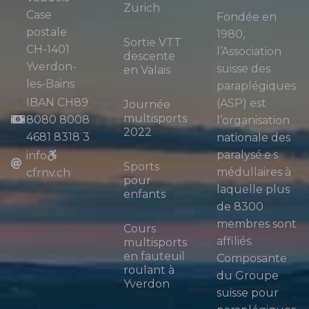
Zurich
Case
Fondée en
postale
1980,
Sortie VTT
CH-1401
l’Association
descente
Yverdon-
suisse des
en Valais
les-Bains
paraplégiques
IBAN CH89
(ASP) est
Journée
multisports
8080 8008
l’organisation
2022
4681 8318 3
nationale des
paralysé·e·s
info
Sports
médullaires à
cfrnv.ch
pour
laquelle plus
enfants
de 8300
membres sont
Cours
affiliés.
multisports
en fauteuil
Composante
roulant à
du Groupe
Yverdon
suisse pour