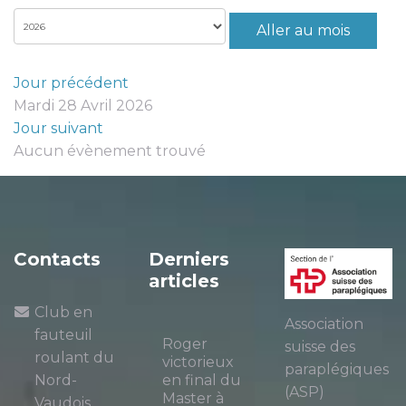
Aller au mois
Jour précédent
Mardi 28 Avril 2026
Jour suivant
Aucun évènement trouvé
Contacts
Derniers
articles
Club en
Association
fauteuil
Roger
suisse des
roulant du
victorieux
paraplégiques
Nord-
en final du
(ASP)
Master à
Vaudois