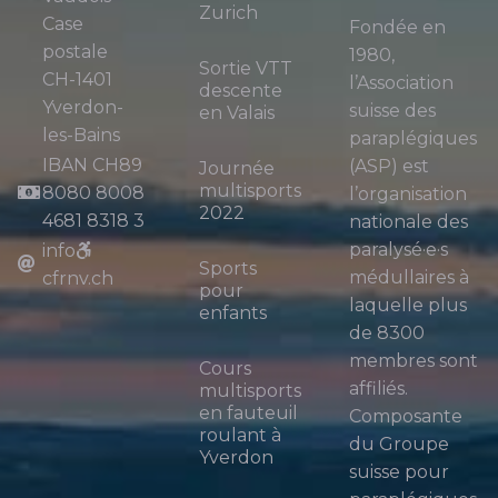
Zurich
Case
Fondée en
postale
1980,
Sortie VTT
CH-1401
l’Association
descente
Yverdon-
suisse des
en Valais
les-Bains
paraplégiques
IBAN CH89
(ASP) est
Journée
multisports
8080 8008
l’organisation
2022
4681 8318 3
nationale des
paralysé·e·s
info
Sports
médullaires à
cfrnv.ch
pour
laquelle plus
enfants
de 8300
membres sont
Cours
affiliés.
multisports
en fauteuil
Composante
roulant à
du Groupe
Yverdon
suisse pour