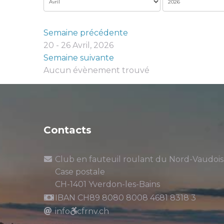
Semaine précédente
20 - 26 Avril, 2026
Semaine suivante
Aucun évènement trouvé
Contacts
Club en fauteuil roulant du Nord-Vaudois
Case postale
CH-1401 Yverdon-les-Bains
IBAN CH89 8080 8008 4681 8318 3
info
cfrnv.ch