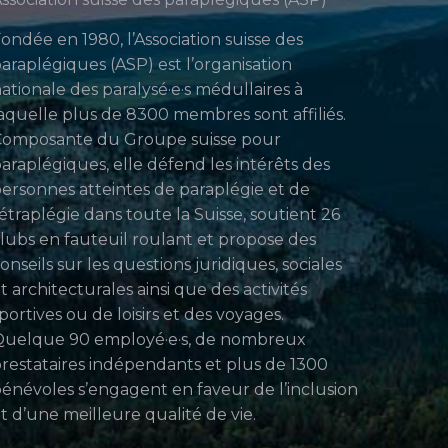
ondée en 1980, l’Association suisse des
araplégiques (ASP) est l’organisation
ationale des paralysé·e·s médullaires à
aquelle plus de 8300 membres sont affiliés.
Composante du Groupe suisse pour
araplégiques, elle défend les intérêts des
ersonnes atteintes de paraplégie et de
étraplégie dans toute la Suisse, soutient 26
lubs en fauteuil roulant et propose des
onseils sur les questions juridiques, sociales
t architecturales ainsi que des activités
portives ou de loisirs et des voyages.
uelque 90 employé·e·s, de nombreux
restataires indépendants et plus de 1300
énévoles s’engagent en faveur de l’inclusion
t d’une meilleure qualité de vie.