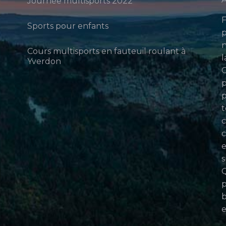
Journée multisports 2022
F
Sports pour enfants
p
n
Cours multisports en fauteuil roulant à
l
Yverdon
p
p
t
c
c
e
s
Q
p
b
e