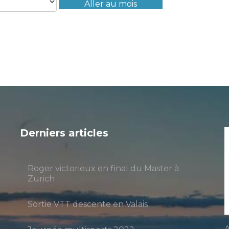
Aller au mois
Derniers articles
Roger victorieux en final du Master à
Zurich
Sortie VTT descente en Valais
A